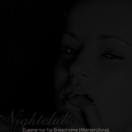
Direkt
zum
Inhalt
Zugang nur für Erwachsene (Altersprüfung).