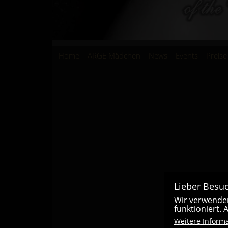
Hauptnavigation
Home
ARGE Mädchen
News
Events
Preise
Lieber Besuc
Wir verwenden
funktioniert.
Weitere Inform