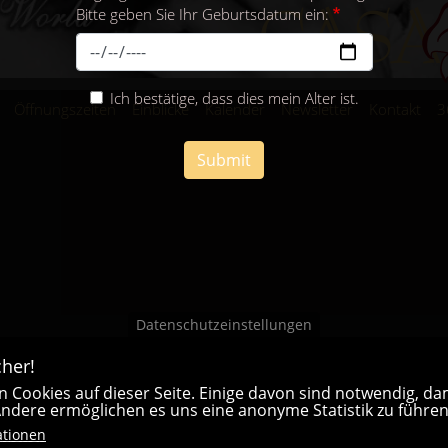
Bitte geben Sie Ihr Geburtsdatum ein:
Ich bestätige, dass dies mein Alter ist.
Öffnungszeiten
Einblicke
Kalender
Newsletter
Kontakt
3
Submit
Datenschutzeinstellungen
her!
 Cookies auf dieser Seite. Einige davon sind notwendig, dam
 Andere ermöglichen es uns eine anonyme Statistik zu führen
ationen