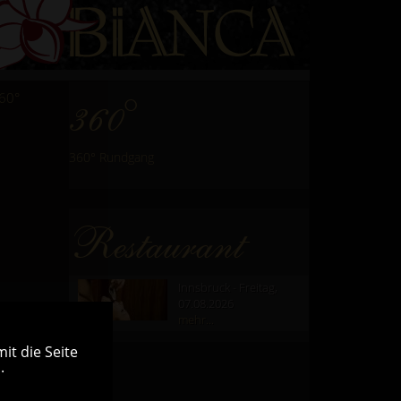
60°
360°
360° Rundgang
Restaurant
Innsbruck - Freitag,
07.08.2026
mehr...
it die Seite
.