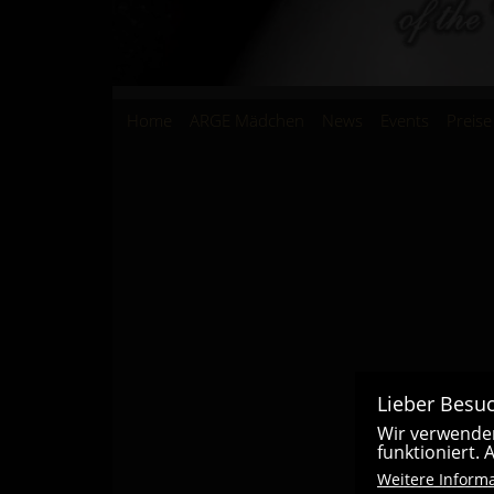
Hauptnavigation
Home
ARGE Mädchen
News
Events
Preise
Lieber Besuc
Wir verwenden
funktioniert.
Weitere Inform