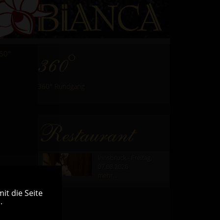
60°
360°
360° Rundgang
Restaurant
Innsbruck - Freitag,
07.08.2026
mehr...
it die Seite
.