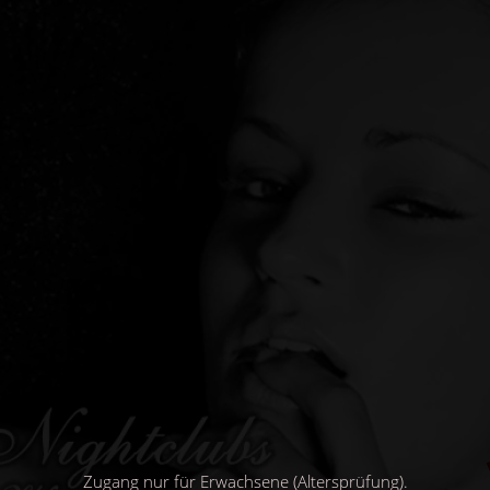
Direkt
zum
Inhalt
Zugang nur für Erwachsene (Altersprüfung).