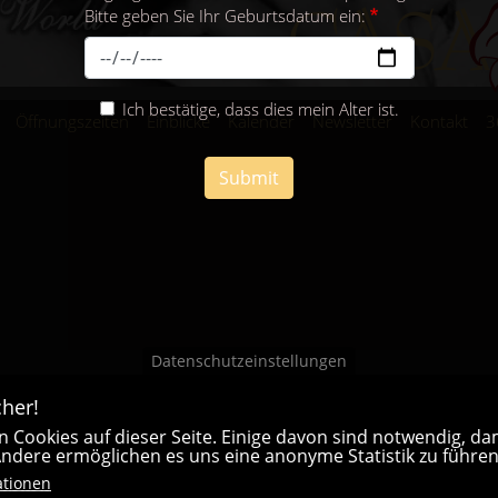
Bitte geben Sie Ihr Geburtsdatum ein:
Ich bestätige, dass dies mein Alter ist.
Öffnungszeiten
Einblicke
Kalender
Newsletter
Kontakt
3
Submit
Datenschutzeinstellungen
her!
 Cookies auf dieser Seite. Einige davon sind notwendig, dam
 Andere ermöglichen es uns eine anonyme Statistik zu führen
ationen