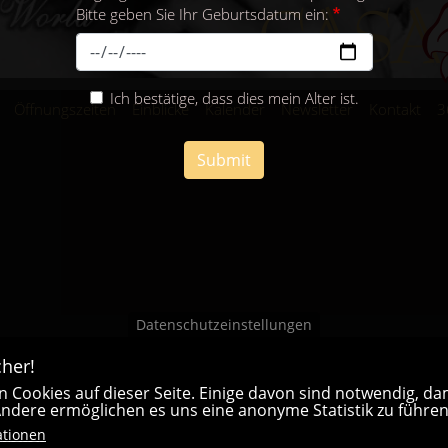
Bitte geben Sie Ihr Geburtsdatum ein:
Ich bestätige, dass dies mein Alter ist.
Öffnungszeiten
Einblicke
Kalender
Newsletter
Kontakt
3
Submit
Datenschutzeinstellungen
her!
 Cookies auf dieser Seite. Einige davon sind notwendig, dam
 Andere ermöglichen es uns eine anonyme Statistik zu führen
ationen