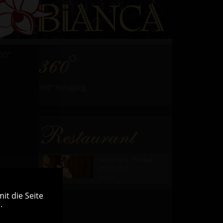
60°
360°
360° Rundgang
Restaurant
Innsbruck - Freitag,
07.08.2026
mehr...
it die Seite
.