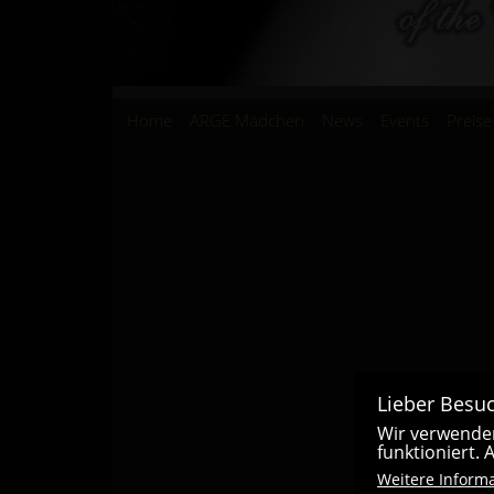
Hauptnavigation
Home
ARGE Mädchen
News
Events
Preise
Lieber Besuc
Wir verwenden
funktioniert.
Weitere Inform