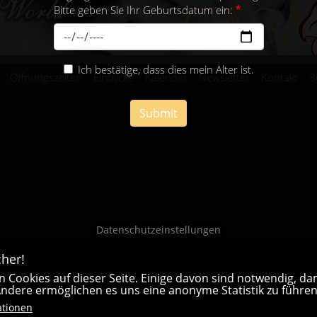
Bitte geben Sie Ihr Geburtsdatum ein:
Ich bestätige, dass dies mein Alter ist.
Öffnungszeiten
Einblicke
Kalender
Newsletter
Kontakt
3
Submit
Datenschutzeinstellungen
her!
 Cookies auf dieser Seite. Einige davon sind notwendig, dam
 Andere ermöglichen es uns eine anonyme Statistik zu führen
ationen