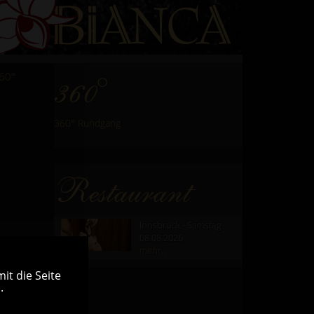
60°
360°
360° Rundgang
Restaurant
Innsbruck - Samstag
08.08.2026
mehr...
it die Seite
.