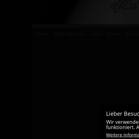
Hauptnavigation
Home
ARGE Mädchen
News
Events
Preise
Lieber Besuc
Wir verwenden
funktioniert.
Weitere Inform