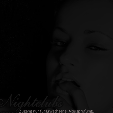
Direkt
zum
Inhalt
Zugang nur für Erwachsene (Altersprüfung).