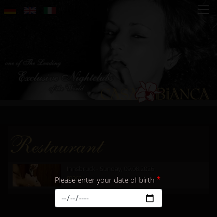
Skip
to
main
content
Restaurant
Innsbruck - Sunday, 09.08.2026
more...
Please enter your date of birth