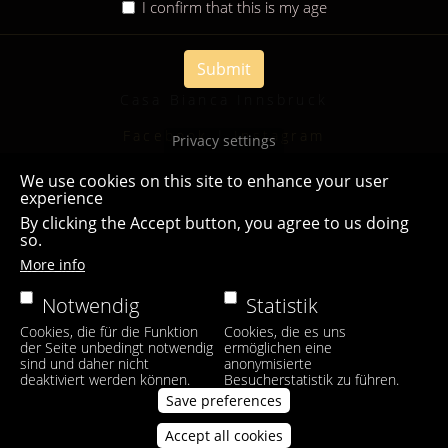
I confirm that this is my age
Submit
Casa Bianca Innsbruck
Facebook
|
Instagram
Privacy settings
We use cookies on this site to enhance your user
experience
By clicking the Accept button, you agree to us doing
so.
More info
Notwendig
Statistik
Cookies, die für die Funktion
Cookies, die es uns
der Seite unbedingt notwendig
ermöglichen eine
sind und daher nicht
anonymisierte
deaktiviert werden können.
Besucherstatistik zu führen.
Save preferences
Accept all cookies
Withdraw