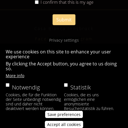
I confirm that this is my age
Submit
Casa Bianca Innsbruck
Facebook
|
Instagram
Privacy settings
We use cookies on this site to enhance your user
experience
By clicking the Accept button, you agree to us doing
so.
More info
Notwendig
Statistik
Cookies, die für die Funktion
Cookies, die es uns
der Seite unbedingt notwendig
ermöglichen eine
sind und daher nicht
anonymisierte
deaktiviert werden können.
Besucherstatistik zu führen.
Save preferences
Accept all cookies
Withdraw