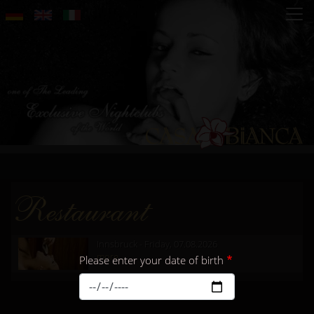
Skip
to
main
content
Restaurant
Innsbruck - Friday, 07.08.2026
more...
Please enter your date of birth