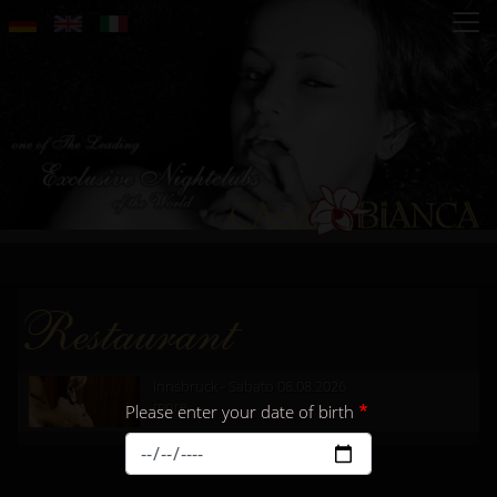
Salta
al
contenuto
principale
Restaurant
Innsbruck - Sabato 08.08.2026
more...
Please enter your date of birth