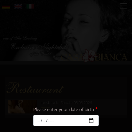
Salta
al
contenuto
principale
Restaurant
Innsbruck - Sabato 08.08.2026
more...
Please enter your date of birth