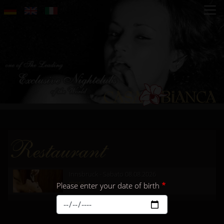
Salta
al
contenuto
principale
Restaurant
Innsbruck - Sabato 08.08.2026
more...
Please enter your date of birth