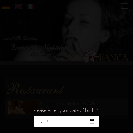
Salta
al
contenuto
principale
Restaurant
Innsbruck - Venerdì, 07.08.2026
more...
Please enter your date of birth