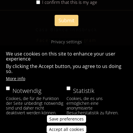
I confirm that this is my age
Submit
Casa Bianca Innsbruck
Facebook
|
Instagram
Privacy settings
We use cookies on this site to enhance your user
experience
By clicking the Accept button, you agree to us doing
so.
More info
Notwendig
Statistik
Cookies, die für die Funktion
Cookies, die es uns
der Seite unbedingt notwendig
ermöglichen eine
sind und daher nicht
anonymisierte
deaktiviert werden können.
Besucherstatistik zu führen.
Save preferences
Accept all cookies
Withdraw