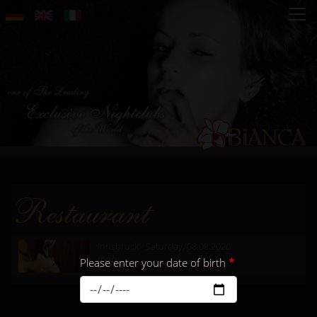
Skip
to
main
content
Restaurant
Innsbruck - Saturday, 08.08.2026
more...
Please enter your date of birth